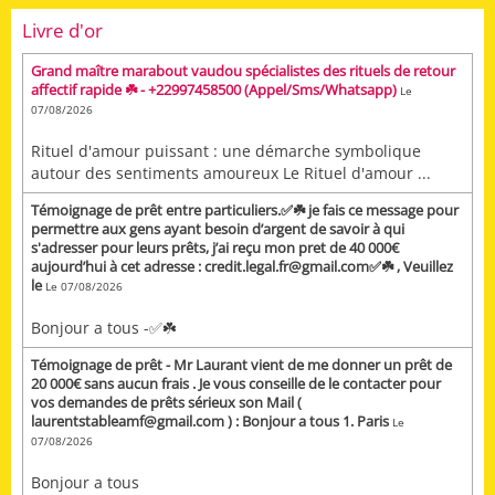
Livre d'or
Grand maître marabout vaudou spécialistes des rituels de retour
affectif rapide ☘️ - +22997458500 (Appel/Sms/Whatsapp)
Le
07/08/2026
Rituel d'amour puissant : une démarche symbolique
autour des sentiments amoureux Le Rituel d'amour ...
Témoignage de prêt entre particuliers.✅☘️ je fais ce message pour
permettre aux gens ayant besoin d’argent de savoir à qui
s'adresser pour leurs prêts, j’ai reçu mon pret de 40 000€
aujourd’hui à cet adresse : credit.legal.fr@gmail.com✅☘️ , Veuillez
le
Le 07/08/2026
Bonjour a tous -✅☘️
Témoignage de prêt - Mr Laurant vient de me donner un prêt de
20 000€ sans aucun frais . Je vous conseille de le contacter pour
vos demandes de prêts sérieux son Mail (
laurentstableamf@gmail.com ) : Bonjour a tous 1. Paris
Le
07/08/2026
Bonjour a tous