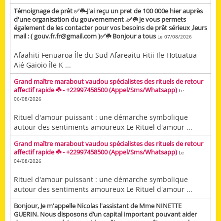
Témoignage de prêt ✅☘️-J'ai reçu un pret de 100 000e hier auprès
d'une organisation du gouvernement ,✅☘️ je vous permets
également de les contacter pour vos besoins de prêt sérieux ,leurs
mail : ( gouv.fr.fr@gmail.com )✅☘️ Bonjour a tous
Le 07/08/2026
Afaahiti Fenuaroa Île du Sud Afareaitu Fitii Ile Hotuatua
Aié Gaioio Île K ...
Grand maître marabout vaudou spécialistes des rituels de retour
affectif rapide ☘️ - +22997458500 (Appel/Sms/Whatsapp)
Le
06/08/2026
Rituel d'amour puissant : une démarche symbolique
autour des sentiments amoureux Le Rituel d'amour ...
Grand maître marabout vaudou spécialistes des rituels de retour
affectif rapide ☘️ - +22997458500 (Appel/Sms/Whatsapp)
Le
04/08/2026
Rituel d'amour puissant : une démarche symbolique
autour des sentiments amoureux Le Rituel d'amour ...
Bonjour, Je m'appelle Nicolas l'assistant de Mme NINETTE
GUERIN. Nous disposons d’un capital important pouvant aider